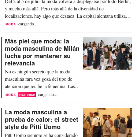
Del 2 al 5 de julio, la moda volverá a desplegarse por todo Berlín,
y mucho más allá. Pero más allá de la diversidad de
localizaciones, hay algo que destaca. La capital alemana utiliza
cada vez más su Fashion Week como un ecosistema comisariado
cargando...
MODA
para la promoción, la experimentación y el intercambio
internacional. Esto se ha hecho visible, entre...
Más piel que moda: la
moda masculina de Milán
lucha por mantener su
relevancia
No es ningún secreto que la moda
masculina rara vez goza del tipo de
atención que recibe la femenina. Las
temporadas de moda masculina de
cargando...
MODA
FEATURED
Milán siempre han tenido un perfil más
bajo, eclipsadas por el espectacular
La moda masculina a
calendario de moda femenina de la
prueba de calor: el street
ciudad y por las puestas en escena
style de Pitti Uomo
cada vez más ambiciosas de París. Sin
Pitti Uomo siempre se ha considerado