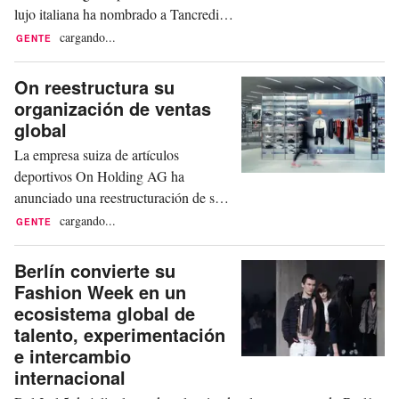
lujo italiana ha nombrado a Tancredi
Vitale vicepresidente de su división de
cargando...
GENTE
competición, Gucci Racing, según ha
anunciado la propia marca este
On reestructura su
miércoles. El directivo asumirá su
organización de ventas
nuevo cargo el uno de septiembre y
global
reportará a Giovanni Perosino, quien
La empresa suiza de artículos
seguirá supervisando...
deportivos On Holding AG ha
anunciado una reestructuración de su
organización de ventas global, creando
cargando...
GENTE
dos nuevos puestos directivos. Con
efecto a partir de septiembre de 2026,
Berlín convierte su
la actual dirección comercial se
Fashion Week en un
dividirá en dos funciones, según ha
ecosistema global de
comunicado la compañía este
talento, experimentación
miércoles. Rebecca Cai asumirá el 1
e intercambio
de...
internacional