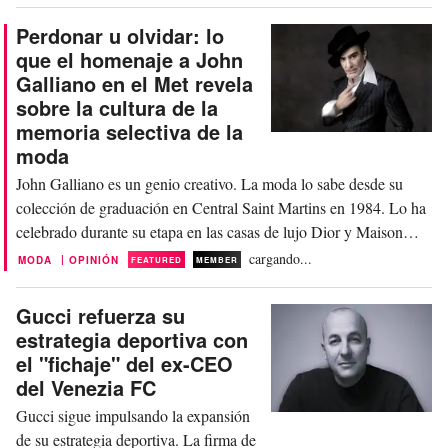
parada en Los Ángeles para el desfile Cruise...
Perdonar u olvidar: lo
que el homenaje a John
Galliano en el Met revela
sobre la cultura de la
memoria selectiva de la
moda
John Galliano es un genio creativo. La moda lo sabe desde su
colección de graduación en Central Saint Martins en 1984. Lo ha
celebrado durante su etapa en las casas de lujo Dior y Maison
Margiela, y en la primavera de 2027, el gran público también se
cargando...
|
MODA
OPINIÓN
FEATURED
MEMBER
familiarizará con su incomparable habilidad para el diseño
narrativo cuando el Costume Institute...
Gucci refuerza su
estrategia deportiva con
el "fichaje" del ex-CEO
del Venezia FC
Gucci sigue impulsando la expansión
de su estrategia deportiva. La firma de