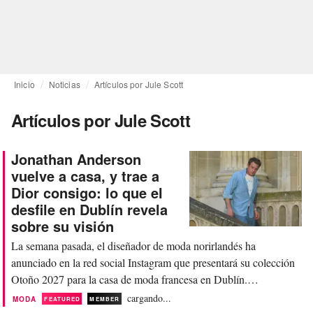
Inicio
Noticias
Artículos por Jule Scott
Artículos por Jule Scott
Jonathan Anderson
vuelve a casa, y trae a
Dior consigo: lo que el
desfile en Dublín revela
sobre su visión
La semana pasada, el diseñador de moda norirlandés ha
anunciado en la red social Instagram que presentará su colección
Otoño 2027 para la casa de moda francesa en Dublín.
Concretamente, publicó el boceto de un trébol de cuatro hojas con
cargando...
MODA
FEATURED
MEMBER
una mariquita para anunciar que su próxima colección —tras una