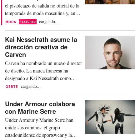
embargo, la temporada de...
el pistoletazo de salida no oficial de la
temporada de moda masculina y, en
esta edición, ha vuelto a reunir en
cargando...
MODA
FEATURED
Florencia al público internacional de la
moda. Como cita ineludible en el
Kai Nesselrath asume la
calendario de la moda masculina, la
dirección creativa de
feria combina presentación y puesta en
Carven
escena como pocos formatos,
Carven ha nombrado un nuevo director
marcando a principios...
de diseño. La marca francesa ha
designado a Kai Nesselrath como
responsable creativo, según ha
cargando...
GENTE
anunciado Carven este lunes. Su
primera colección para la firma se
Under Armour colabora
presentará durante la próxima Fashion
con Marine Serre
Week de París en otoño. Como nuevo
Under Armour y Marine Serre han
director de diseño de la marca, el
unido sus caminos: el grupo
diseñador, nacido en Alemania y
estadounidense de sportswear y la
criado...