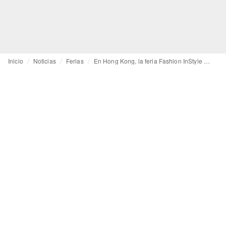
Inicio
Noticias
Ferias
En Hong Kong, la feria Fashion InStyle quiere que "Made in Asia" rime con sostenibilidad