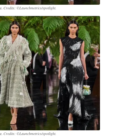
re.
Credits: ©Launchmetrics/spotlight.
re.
Credits: ©Launchmetrics/spotlight.