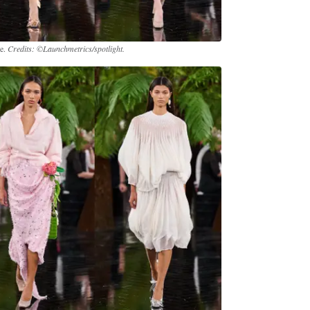
re.
Credits: ©Launchmetrics/spotlight.