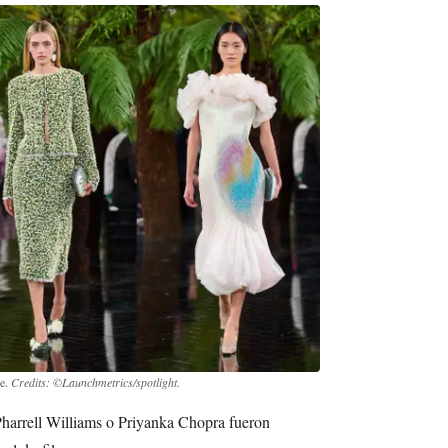
re.
Credits: ©Launchmetrics/spotlight.
harrell Williams o Priyanka Chopra fueron