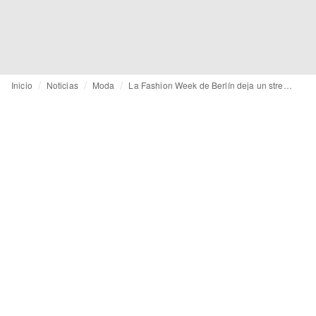
Inicio
Noticias
Moda
La Fashion Week de Berlín deja un street style que no pasa desapercibido