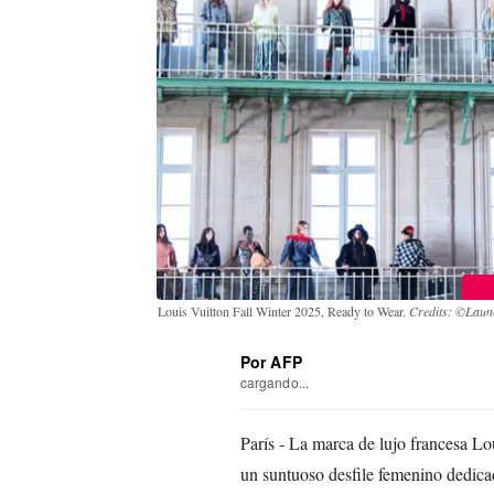
Louis Vuitton Fall Winter 2025, Ready to Wear.
Credits: ©Launc
Por AFP
cargando...
París - La marca de lujo francesa Lo
un suntuoso desfile femenino dedicad