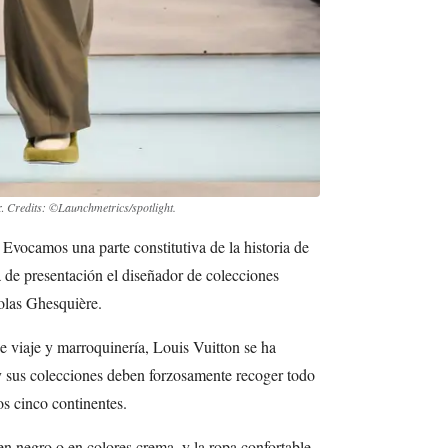
r.
Credits: ©Launchmetrics/spotlight.
 Evocamos una parte constitutiva de la historia de
 de presentación el diseñador de colecciones
olas Ghesquière.
e viaje y marroquinería, Louis Vuitton se ha
 sus colecciones deben forzosamente recoger todo
os cinco continentes.
en negro o en colores crema, y la ropa confortable,