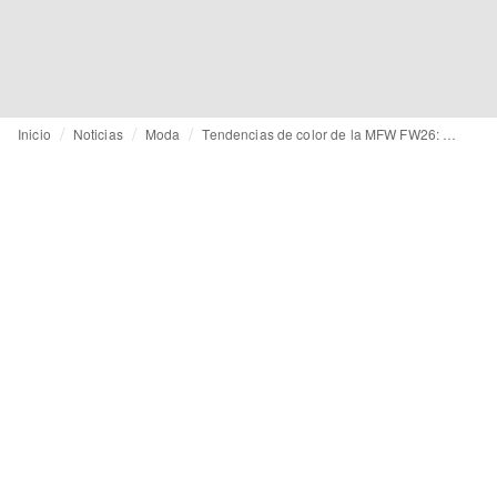
Inicio
Noticias
Moda
Tendencias de color de la MFW FW26: del azul marino y el gris al rosa, el rojo y el caléndula