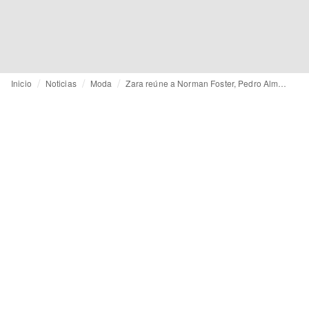
Inicio
Noticias
Moda
Zara reúne a Norman Foster, Pedro Almodóvar o Rosalía en una cápsula de aniversario diseñada junto a 50 creadores