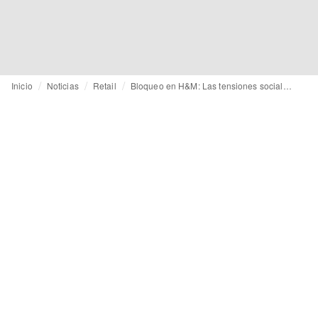
Inicio
Noticias
Retail
Bloqueo en H&M: Las tensiones sociales en Bélgica amenazan el suministro europeo