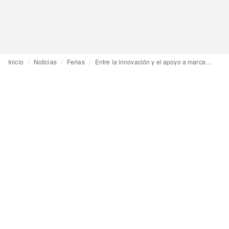
Inicio
Noticias
Ferias
Entre la innovación y el apoyo a marcas y compradores, Pitti Uomo se prepara para acoger a 720 marcas