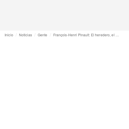
Inicio
Noticias
Gente
François-Henri Pinault: El heredero, el estratega y sus claroscuros