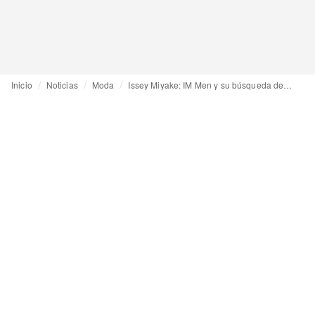
Inicio
Noticias
Moda
Issey Miyake: IM Men y su búsqueda de nuevos lenguajes en el diseño masculino