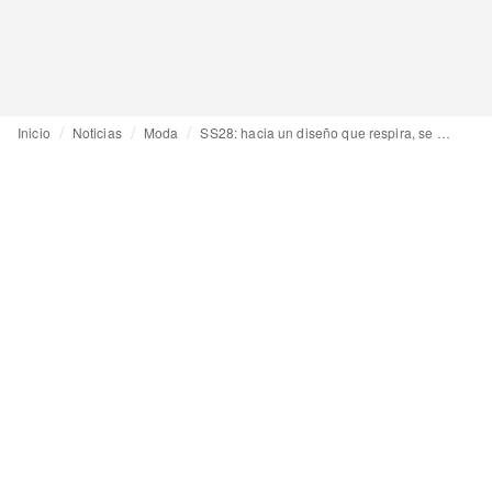
Inicio
Noticias
Moda
SS28: hacia un diseño que respira, se adapta y sigue el ritmo de la vida moderna